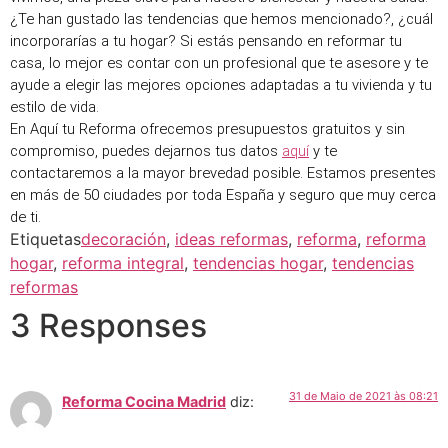
¿Te han gustado las tendencias que hemos mencionado?, ¿cuál 
incorporarías a tu hogar? Si estás pensando en reformar tu 
casa, lo mejor es contar con un profesional que te asesore y te 
ayude a elegir las mejores opciones adaptadas a tu vivienda y tu 
estilo de vida. 
En Aquí tu Reforma ofrecemos presupuestos gratuitos y sin 
compromiso, puedes dejarnos tus datos 
aquí
 y te 
contactaremos a la mayor brevedad posible. Estamos presentes 
en más de 50 ciudades por toda España y seguro que muy cerca 
de ti.
Etiquetas
decoración
,
ideas reformas
,
reforma
,
reforma
hogar
,
reforma integral
,
tendencias hogar
,
tendencias
reformas
3 Responses
31 de Maio de 2021 às 08:21
Reforma Cocina Madrid
diz: