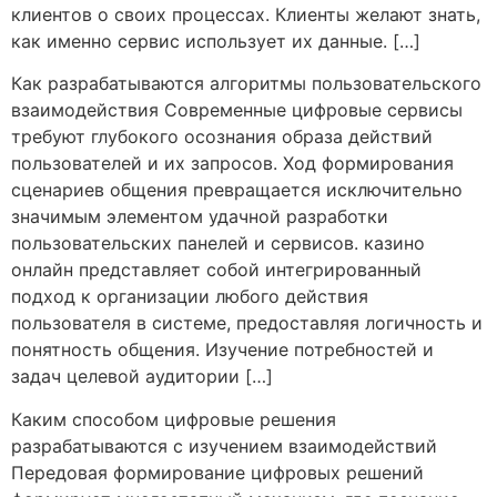
клиентов о своих процессах. Клиенты желают знать,
как именно сервис использует их данные. […]
Как разрабатываются алгоритмы пользовательского
взаимодействия Современные цифровые сервисы
требуют глубокого осознания образа действий
пользователей и их запросов. Ход формирования
сценариев общения превращается исключительно
значимым элементом удачной разработки
пользовательских панелей и сервисов. казино
онлайн представляет собой интегрированный
подход к организации любого действия
пользователя в системе, предоставляя логичность и
понятность общения. Изучение потребностей и
задач целевой аудитории […]
Каким способом цифровые решения
разрабатываются с изучением взаимодействий
Передовая формирование цифровых решений