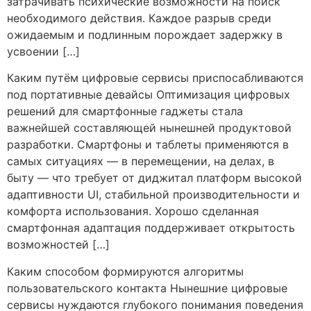
затрачивать психические возможности на поиск
необходимого действия. Каждое разрыв среди
ожидаемым и подлинным порождает задержку в
усвоении […]
Каким путём цифровые сервисы приспосабливаются
под портативные девайсы Оптимизация цифровых
решений для смартфонные гаджеты стала
важнейшей составляющей нынешней продуктовой
разработки. Смартфоны и таблеты применяются в
самых ситуациях — в перемещении, на делах, в
быту — что требует от диджитал платформ высокой
адаптивности UI, стабильной производительности и
комфорта использования. Хорошо сделанная
смартфонная адаптация поддерживает открытость
возможностей […]
Каким способом формируются алгоритмы
пользовательского контакта Нынешние цифровые
сервисы нуждаются глубокого понимания поведения