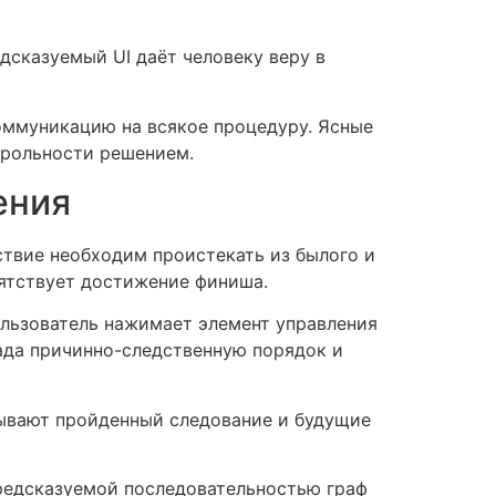
сказуемый UI даёт человеку веру в
коммуникацию на всякое процедуру. Ясные
трольности решением.
ения
твие необходим проистекать из былого и
пятствует достижение финиша.
ользователь нажимает элемент управления
вада причинно-следственную порядок и
зывают пройденный следование и будущие
редсказуемой последовательностью граф