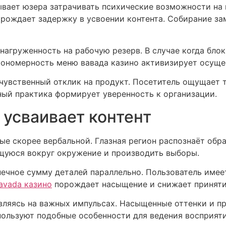
вает юзера затрачивать психические возможности на 
ождает задержку в усвоении контента. Собирание за
нагруженность на рабочую резерв. В случае когда бло
кономерность меню вавада казино активизирует осуще
чувственный отклик на продукт. Посетитель ощущает т
ный практика формирует уверенность к организации.
 усваивает контент
ые скорее вербальной. Глазная регион распознаёт обра
ящуюся вокруг окружение и производить выборы.
ечное сумму деталей параллельно. Пользователь имее
avada казино
порождает насыщение и снижает приняти
авляясь на важных импульсах. Насыщенные оттенки и 
ользуют подобные особенности для ведения восприяти