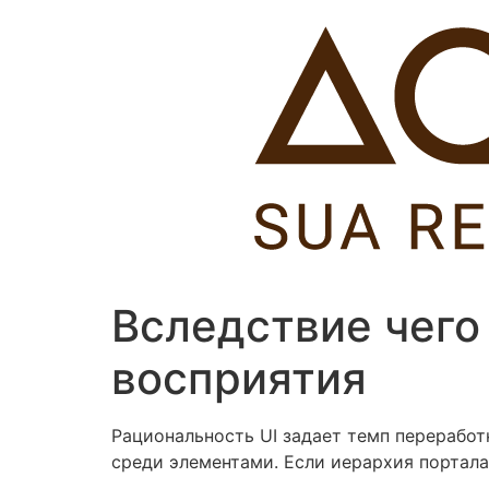
Pular
para
o
conteúdo
Вследствие чего
восприятия
Рациональность UI задает темп перерабо
среди элементами. Если иерархия портал