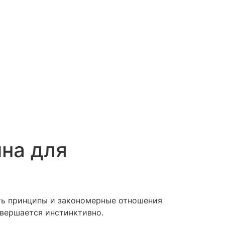
чна для
ить принципы и закономерные отношения
овершается инстинктивно.