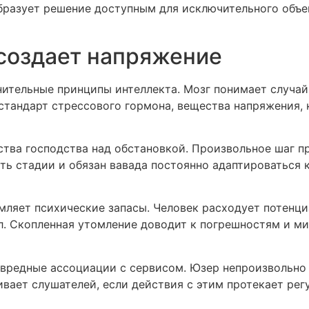
бразует решение доступным для исключительного объе
создает напряжение
нительные принципы интеллекта. Мозг понимает случа
стандарт стрессового гормона, вещества напряжения,
ства господства над обстановкой. Произвольное шаг 
ать стадии и обязан вавада постоянно адаптироватьс
мляет психические запасы. Человек расходует потенци
л. Скопленная утомление доводит к погрешностям и 
вредные ассоциации с сервисом. Юзер непроизвольно и
вает слушателей, если действия с этим протекает ре