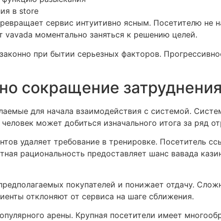
я в store
вращает сервис интуитивно ясным. Посетителю не на
т vavada моментально заняться к решению целей.
законно при бытии серьезных факторов. Прогрессивно
но сокращение затруднения
елаемые для начала взаимодействия с системой. Систе
еловек может добиться изначального итога за ряд от
нтов удаляет требование в тренировке. Посетитель сс
тная рациональность предоставляет шанс вавада кази
предполагаемых покупателей и понижает отдачу. Слож
иенты отклоняют от сервиса на шаге сближения.
опулярного арены. Крупная посетители имеет многооб