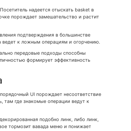
Посетитель надеется отыскать basket в
точке порождает замешательство и растит
авления подтверждения в большинстве
а ведет к ложным операциям и огорчению.
нально передовые подходы способны
типичностью формирует эффективность
а
порядочный UI порождает несоответствие
 там где знакомые операции ведут к
екорированная подобно линк, либо линк,
овое тормозит вавада меню и понижает