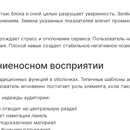
ью блока и оной целью разрушает уверенность. Зелён
лонением. Замена указанных показателей влечет промах
ождает стресс и отклонение сервиса. Пользователь н
ия. Плохой навык создает стабильное негативное пози
ниеносном восприятии
диционных функций в оболочках. Типичные шаблоны а
ователь мгновенно постигает роль элемента, коли так
 надежды аудитории:
 отводит на центральную раздел
ет навигации панель
 подсказочную материал
т функцию разыскания