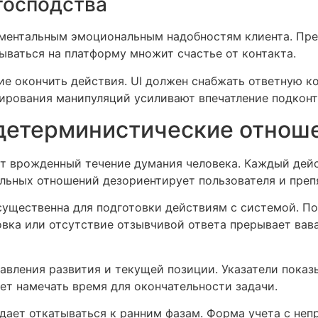
господства
ентальным эмоциональным надобностям клиента. Пред
ываться на платформу множит счастье от контакта.
ие окончить действия. UI должен снабжать ответную 
ирования манипуляций усиливают впечатление подкон
 детерминистические отнош
т врожденный течение думания человека. Каждый дейс
альных отношений дезориентирует пользователя и пре
существенна для подготовки действиям с системой. П
овка или отсутствие отзывчивой ответа прерывает ва
авления развития и текущей позиции. Указатели пока
ет намечать время для окончательности задачи.
ает откатываться к ранним фазам. Форма учета с неп