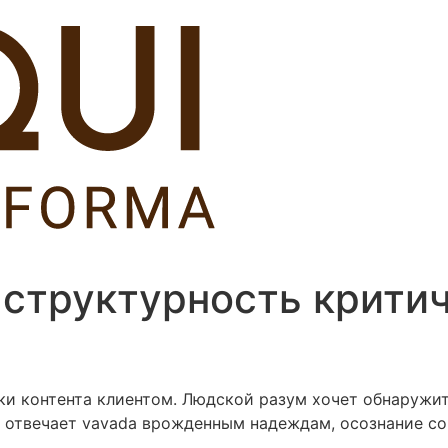
 структурность крити
тки контента клиентом. Людской разум хочет обнаруж
а отвечает vavada врожденным надеждам, осознание с