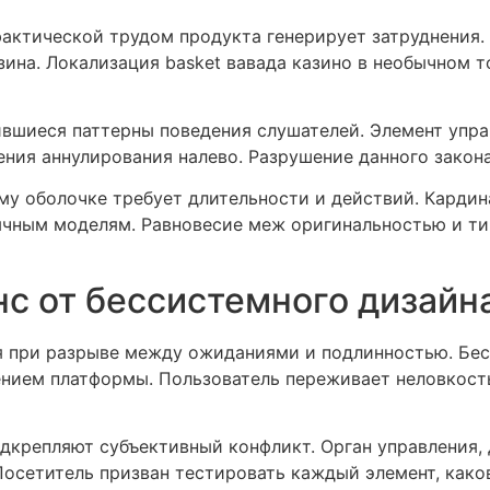
актической трудом продукта генерирует затруднения. 
ина. Локализация basket вавада казино в необычном 
вшиеся паттерны поведения слушателей. Элемент упр
ения аннулирования налево. Разрушение данного закон
му оболочке требует длительности и действий. Карди
бычным моделям. Равновесие меж оригинальностью и 
с от бессистемного дизайн
я при разрыве между ожиданиями и подлинностью. Бес
ием платформы. Пользователь переживает неловкость,
крепляют субъективный конфликт. Орган управления, д
 Посетитель призван тестировать каждый элемент, как