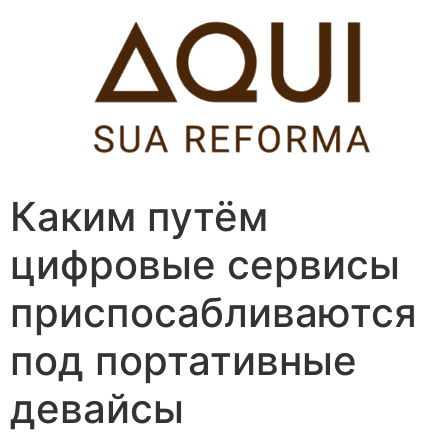
Pular
para
o
conteúdo
Каким путём
цифровые сервисы
приспосабливаются
под портативные
девайсы