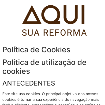
Pular
para
o
conteúdo
Política de Cookies
Política de utilização de
cookies
ANTECEDENTES
Este site usa cookies. O principal objetivo dos nossos
cookies é tornar a sua experiência de navegação mais
fácil e eficiente, personalizar o conteúdo e os anúncios,