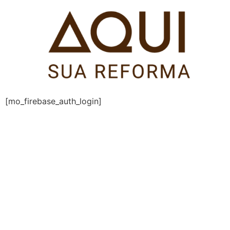
Pular
para
o
conteúdo
[mo_firebase_auth_login]