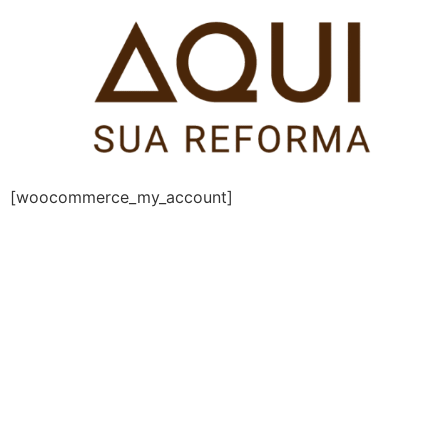
Pular
para
o
conteúdo
[woocommerce_my_account]