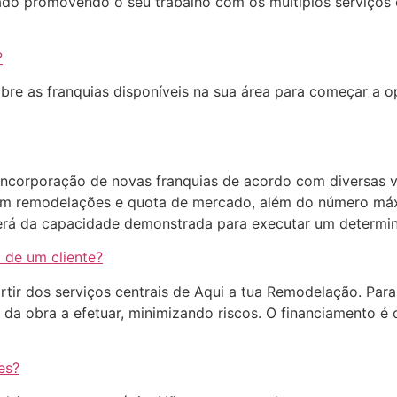
do promovendo o seu trabalho com os múltiplos serviços of
?
re as franquias disponíveis na sua área para começar a o
ncorporação de novas franquias de acordo com diversas va
em remodelações e quota de mercado, além do número máx
derá da capacidade demonstrada para executar um determi
 de um cliente?
tir dos serviços centrais de Aqui a tua Remodelação. Para 
o da obra a efetuar, minimizando riscos. O financiamento 
es?