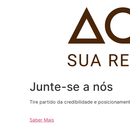
Pular
para
o
conteúdo
Junte-se a nós
Tire partido da credibilidade e posicioname
Saber Mais